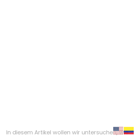
Sin categoría
Tipps zur Nutzung von
Rezensionen zum
neuen Sportwetten
ohne Oase für
deutsche Spieler
In diesem Artikel wollen wir untersuchen, wie